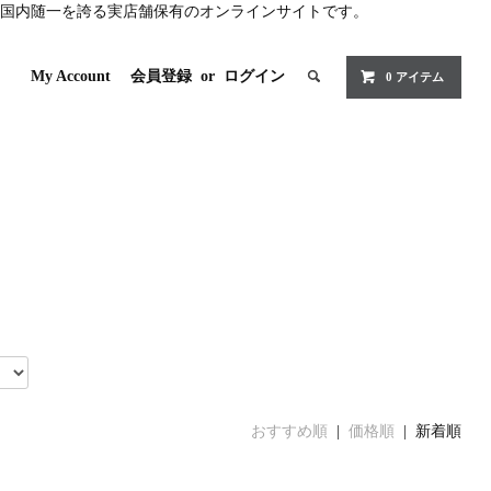
国内随一を誇る実店舗保有のオンラインサイトです。
My Account
会員登録
or
ログイン
0 アイテム
おすすめ順
|
価格順
| 新着順