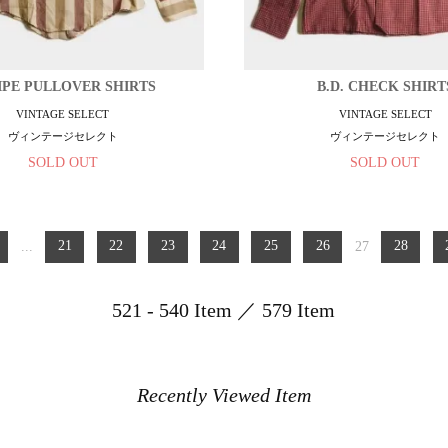
IPE PULLOVER SHIRTS
B.D. CHECK SHIRT
VINTAGE SELECT
VINTAGE SELECT
ヴィンテージセレクト
ヴィンテージセレクト
SOLD OUT
SOLD OUT
...
21
22
23
24
25
26
27
28
521 - 540 Item ／ 579 Item
Recently Viewed Item