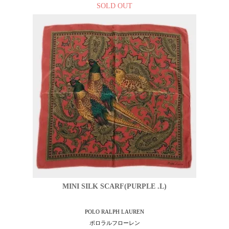
SOLD OUT
MINI SILK SCARF(PURPLE .L)
POLO RALPH LAUREN
ポロラルフローレン