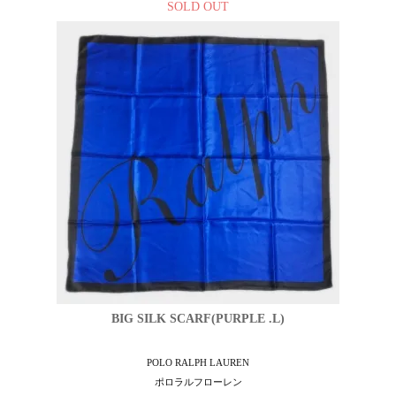
SOLD OUT
BIG SILK SCARF(PURPLE .L)
POLO RALPH LAUREN
ポロラルフローレン