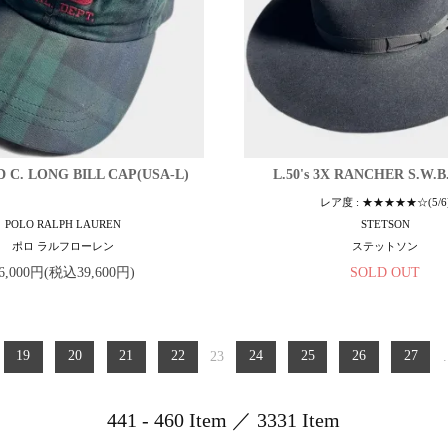
ID C. LONG BILL CAP(USA-L)
L.50's 3X RANCHER S.W.B
レア度 : ★★★★★☆(5/6
POLO RALPH LAUREN
STETSON
ポロ ラルフローレン
ステットソン
6,000円(税込39,600円)
SOLD OUT
19
20
21
22
23
24
25
26
27
.
441 - 460 Item ／ 3331 Item