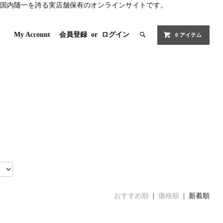
国内随一を誇る実店舗保有のオンラインサイトです。
My Account
会員登録
or
ログイン
0 アイテム
おすすめ順
|
価格順
| 新着順