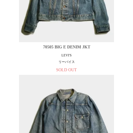
70505 BIG E DENIM JKT
LEVI'S
リーバイス
SOLD OUT