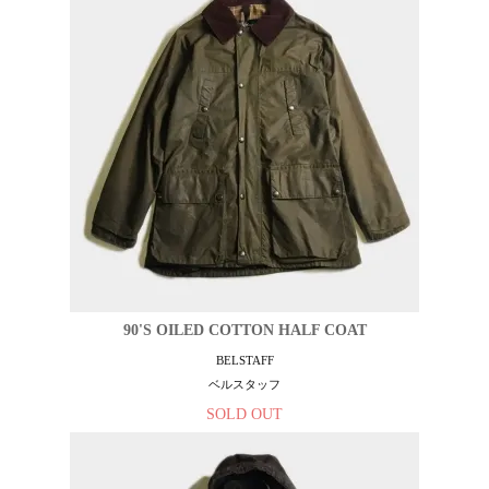
90'S OILED COTTON HALF COAT
BELSTAFF
ベルスタッフ
SOLD OUT