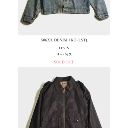
506XX DENIM JKT (1ST)
LEVI'S
リーバイス
SOLD OUT