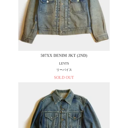
507XX DENIM JKT (2ND)
LEVI'S
リーバイス
SOLD OUT