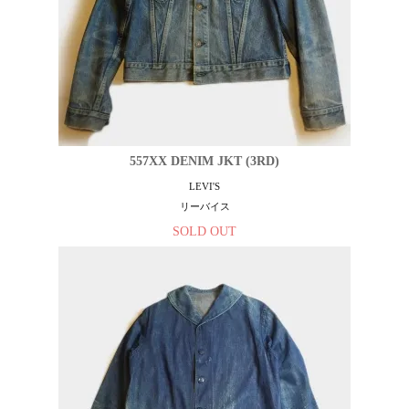
557XX DENIM JKT (3RD)
LEVI'S
リーバイス
SOLD OUT