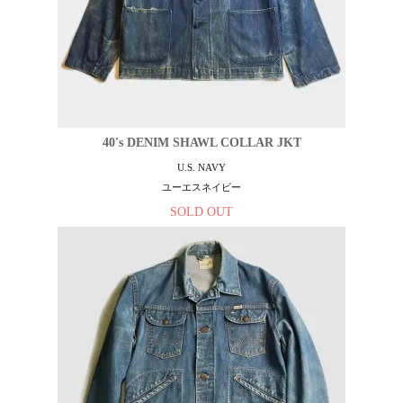
40's DENIM SHAWL COLLAR JKT
U.S. NAVY
ユーエスネイビー
SOLD OUT