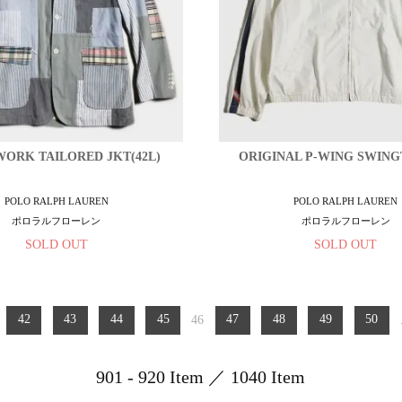
ORK TAILORED JKT(42L)
ORIGINAL P-WING SWING
POLO RALPH LAUREN
POLO RALPH LAUREN
ポロラルフローレン
ポロラルフローレン
SOLD OUT
SOLD OUT
42
43
44
45
46
47
48
49
50
901 - 920 Item ／ 1040 Item