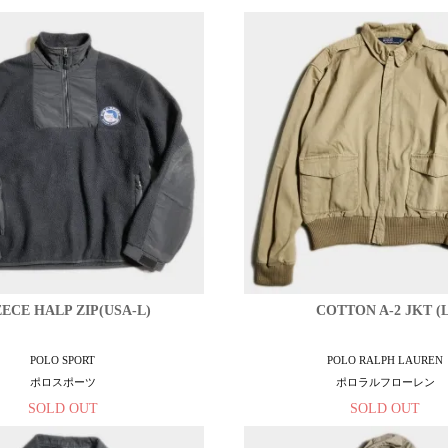
ECE HALP ZIP(USA-L)
COTTON A-2 JKT (L
POLO SPORT
POLO RALPH LAUREN
ポロスポーツ
ポロラルフローレン
SOLD OUT
SOLD OUT