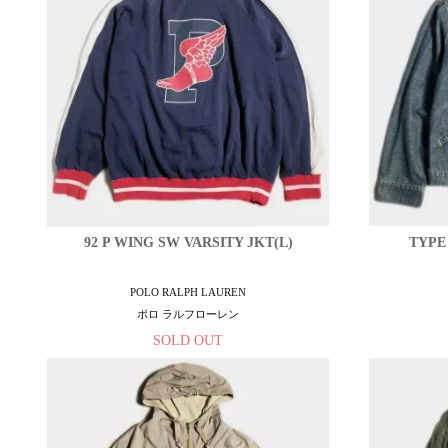
92 P WING SW VARSITY JKT(L)
TYPE
POLO RALPH LAUREN
ポロ ラルフローレン
SOLD OUT