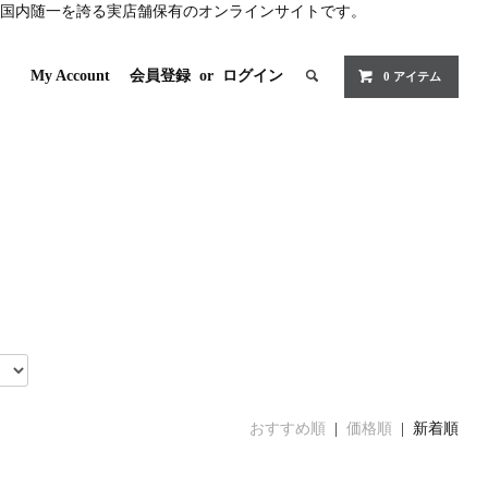
国内随一を誇る実店舗保有のオンラインサイトです。
My Account
会員登録
or
ログイン
0 アイテム
おすすめ順
|
価格順
| 新着順