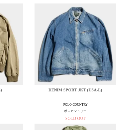
)
DENIM SPORT JKT (USA-L)
POLO COUNTRY
ポロカントリー
SOLD OUT