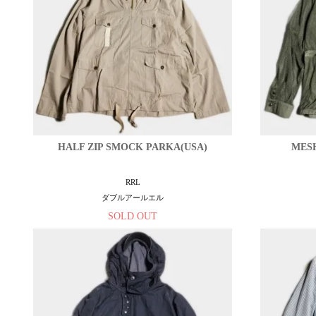
HALF ZIP SMOCK PARKA(USA)
MESH
RRL
ダブルアールエル
SOLD OUT