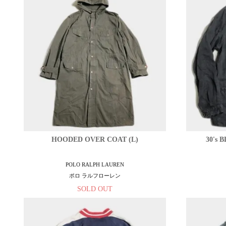
HOODED OVER COAT (L)
30's
POLO RALPH LAUREN
ポロ ラルフローレン
SOLD OUT