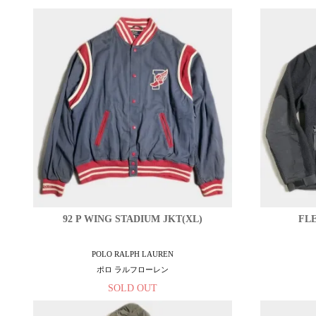
92 P WING STADIUM JKT(XL)
FLE
POLO RALPH LAUREN
ポロ ラルフローレン
SOLD OUT