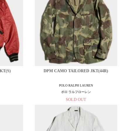
KT(S)
DPM CAMO TAILORED JKT(44R)
POLO RALPH LAUREN
ポロ ラルフローレン
SOLD OUT