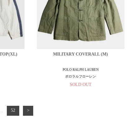
TOP(XL)
MILITARY COVERALL (M)
POLO RALPH LAUREN
ポロラルフローレン
SOLD OUT
...
52
>