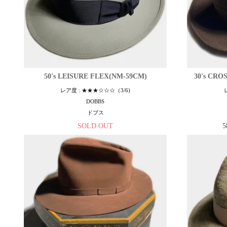
50's LEISURE FLEX(NM-59CM)
30's CR
レア度 : ★★★☆☆☆（3/6)
DOBBS
ドブス
SOLD OUT
5