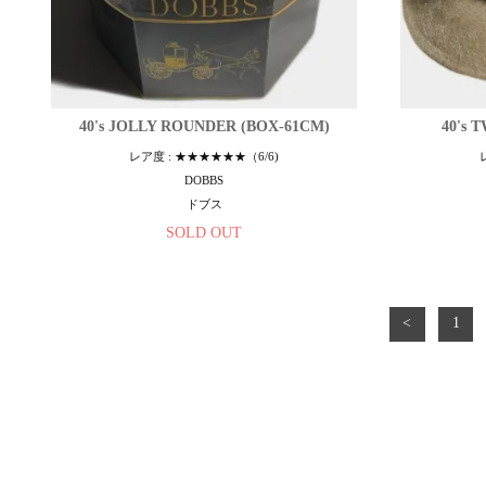
40's JOLLY ROUNDER (BOX-61CM)
40's 
レア度 : ★★★★★★（6/6)
DOBBS
ドブス
SOLD OUT
<
1