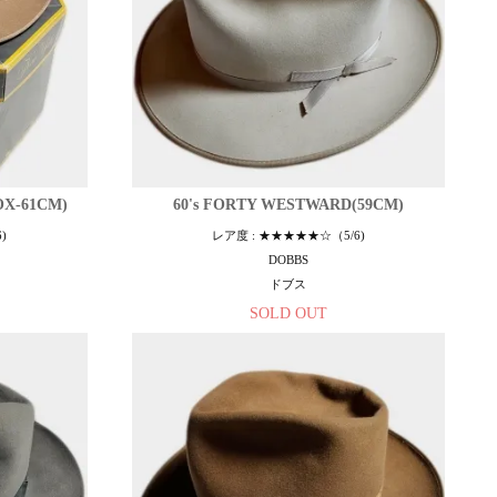
BOX-61CM)
60's FORTY WESTWARD(59CM)
)
レア度 : ★★★★★☆（5/6)
DOBBS
ドブス
SOLD OUT