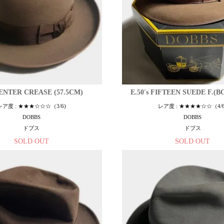
CENTER CREASE (57.5CM)
E.50's FIFTEEN SUEDE F.(
レア度 : ★★★☆☆☆（3/6)
レア度 : ★★★★☆☆（4/6
DOBBS
DOBBS
ドブス
ドブス
SOLD OUT
SOLD OUT