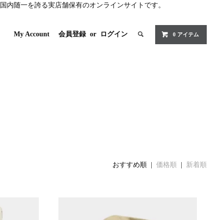
国内随一を誇る実店舗保有のオンラインサイトです。
My Account
会員登録
or
ログイン
0 アイテム
おすすめ順 |
価格順
|
新着順