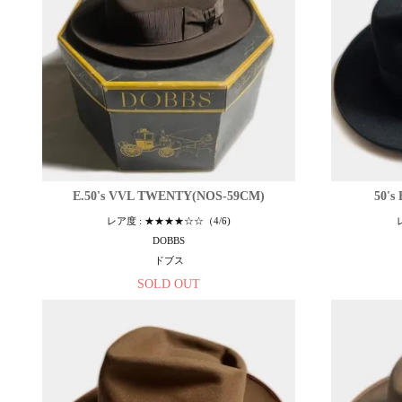
E.50's VVL TWENTY(NOS-59CM)
50'
レア度 : ★★★★☆☆（4/6)
DOBBS
ドブス
SOLD OUT