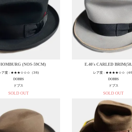
s HOMBURG (NOS-59CM)
E.40's CARLED BRIM(58
レア度 : ★★★☆☆☆（3/6)
レア度 : ★★★★☆☆（4/6
DOBBS
DOBBS
ドブス
ドブス
SOLD OUT
SOLD OUT