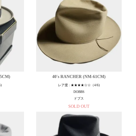
.5CM)
40's RANCHER (NM-61CM)
)
レア度 : ★★★★☆☆（4/6)
DOBBS
ドブス
SOLD OUT