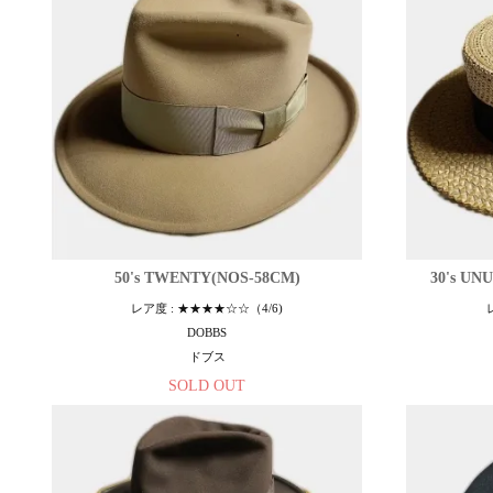
50's TWENTY(NOS-58CM)
30's UN
レア度 : ★★★★☆☆（4/6)
DOBBS
ドブス
SOLD OUT