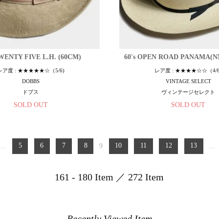
TWENTY FIVE L.H. (60CM)
60's OPEN ROAD PANAMA(N
レア度 : ★★★★★☆（5/6)
レア度 : ★★★★☆☆（4/6
DOBBS
VINTAGE SELECT
ドブス
ヴィンテージセレクト
SOLD OUT
SOLD OUT
...
5
6
7
8
9
10
11
12
13
...
161 - 180 Item ／ 272 Item
Recently Viewed Item