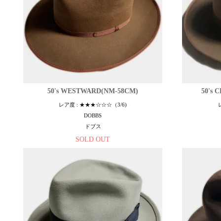
50's WESTWARD(NM-58CM)
50's 
レア度 : ★★★☆☆☆（3/6)
DOBBS
ドブス
SOLD OUT