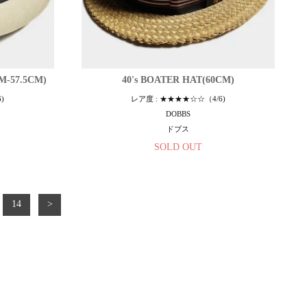
M-57.5CM)
40's BOATER HAT(60CM)
)
レア度 : ★★★★☆☆（4/6)
DOBBS
ドブス
SOLD OUT
14
>