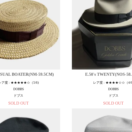
USUAL BOATER(NM-59.5CM)
E.50's TWENTY(NOS-58
レア度 : ★★★★★☆（5/6)
レア度 : ★★★★☆☆（4/6
DOBBS
DOBBS
ドブス
ドブス
SOLD OUT
SOLD OUT