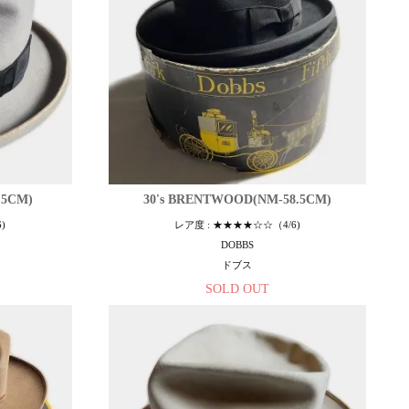
.5CM)
30's BRENTWOOD(NM-58.5CM)
)
レア度 : ★★★★☆☆（4/6)
DOBBS
ドブス
SOLD OUT