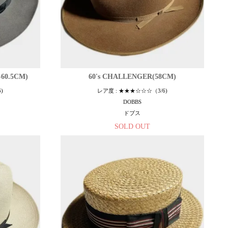
-60.5CM)
60's CHALLENGER(58CM)
)
レア度 : ★★★☆☆☆（3/6)
DOBBS
ドブス
SOLD OUT