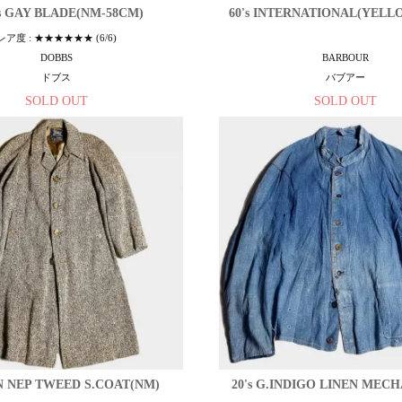
's GAY BLADE(NM-58CM)
60's INTERNATIONAL(YELLO
レア度 : ★★★★★★ (6/6)
DOBBS
BARBOUR
ドブス
バブアー
SOLD OUT
SOLD OUT
RN NEP TWEED S.COAT(NM)
20's G.INDIGO LINEN MEC