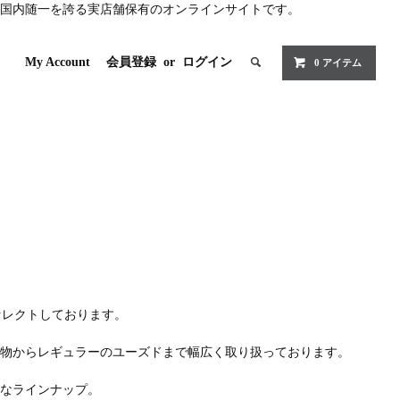
国内随一を誇る実店舗保有のオンラインサイトです。
My Account
会員登録
or
ログイン
0 アイテム
多数セレクトしております。
物からレギュラーのユーズドまで幅広く取り扱っております。
なラインナップ。