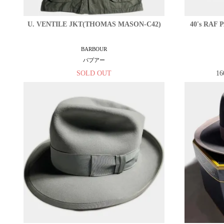
U. VENTILE JKT(THOMAS MASON-C42)
40's RAF
BARBOUR
バブアー
SOLD OUT
16