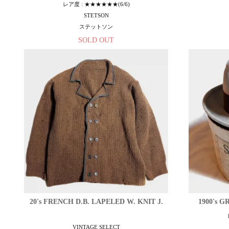
レア度 : ★★★★★★(6/6)
STETSON
ステットソン
SOLD OUT
20's FRENCH D.B. LAPELED W. KNIT J.
1900's 
VINTAGE SELECT