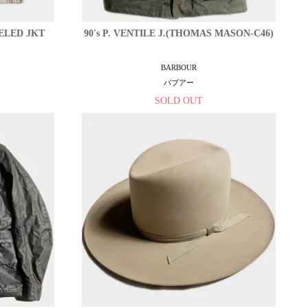
PELED JKT
90's P. VENTILE J.(THOMAS MASON-C46)
BARBOUR
バブアー
SOLD OUT