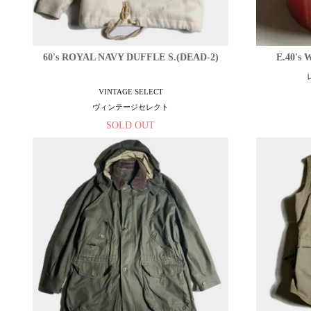
60's ROYAL NAVY DUFFLE S.(DEAD-2)
E.40's
VINTAGE SELECT
ヴィンテージセレクト
SOLD OUT