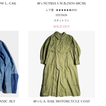
W L.-C44)
40's NUTRIA S.W.B.(NOS-60CM)
レア度 : ★★★★★★(6/6)
STETSON
ステットソン
SOLD OUT
HANIC JKT
40's G.A. DAK MOTORCYCLE COAT