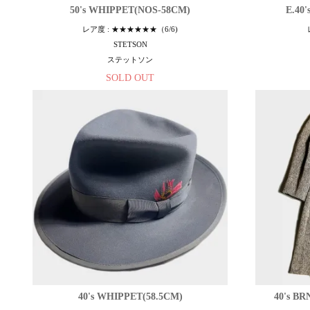
50's WHIPPET(NOS-58CM)
E.40
レア度 : ★★★★★★（6/6)
STETSON
ステットソン
SOLD OUT
40's WHIPPET(58.5CM)
40's B